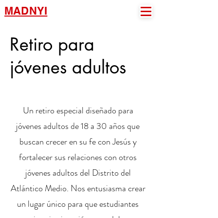
MADNYI
Retiro para
jóvenes adultos
Un retiro especial diseñado para
jóvenes adultos de 18 a 30 años que
buscan crecer en su fe con Jesús y
fortalecer sus relaciones con otros
jóvenes adultos del Distrito del
Atlántico Medio. Nos entusiasma crear
un lugar único para que estudiantes