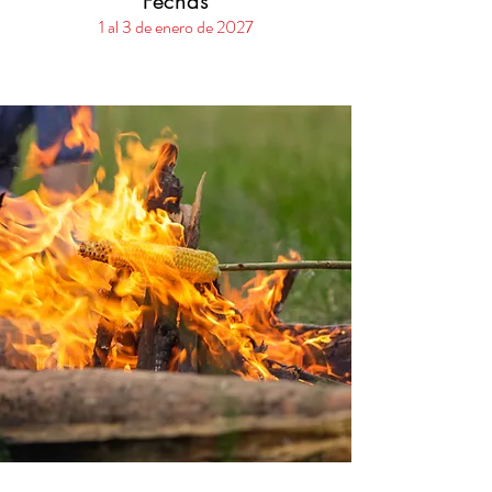
Fechas
1 al 3 de enero de 2027